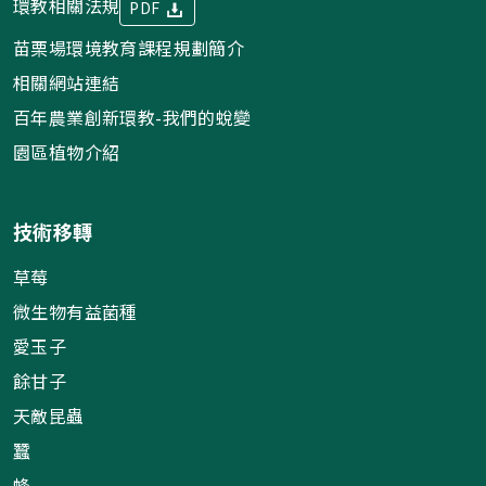
環教相關法規
PDF
苗栗場環境教育課程規劃簡介
相關網站連結
百年農業創新環教-我們的蛻變
園區植物介紹
技術移轉
草莓
微生物有益菌種
愛玉子
餘甘子
天敵昆蟲
蠶
蜂