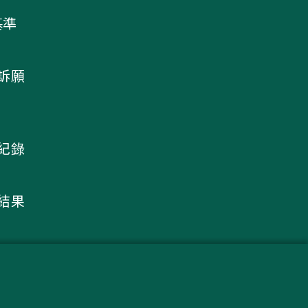
基準
及訴願
議紀錄
核結果