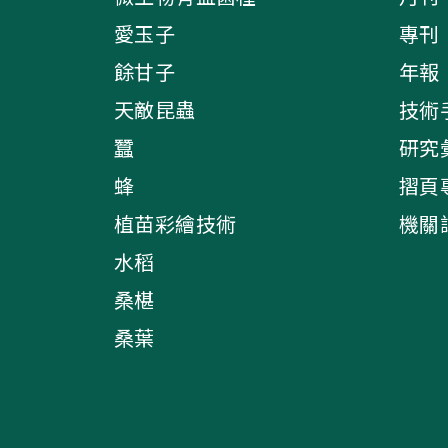
愛玉子
專刊
餘甘子
年報
天敵昆蟲
技術
蠶
研究
蜂
摺頁
植苗彩繪技術
機關
水稻
桑椹
桑葉