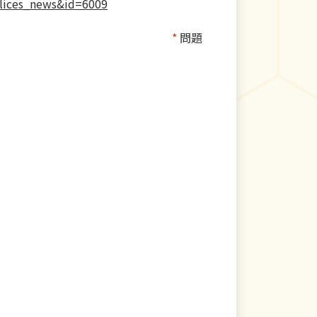
lices_news&id=6009
*
問題