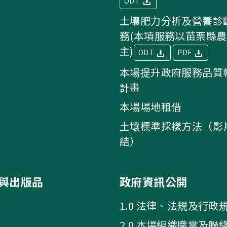
ODT
土壤肥力分析及營養診
務(本項服務以苗栗縣
主)
ODT
PDF
本場提升政府服務品質
計畫
本場場地租借
土壤標準採樣方法（影
結）
與出版品
政府資訊公開
1.0 法律、法規及行政
2.0 本場組織職掌及聯