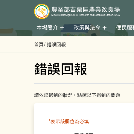
本場簡介
政策與法令
便民服
首頁
/ 錯誤回報
錯誤回報
請依您遇到的狀況，點選以下遇到的問題
*表示該欄位為必填