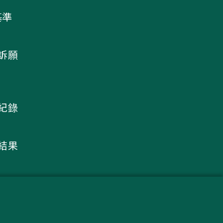
基準
及訴願
議紀錄
核結果