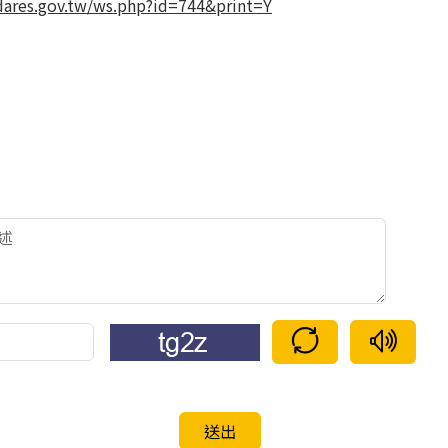
ares.gov.tw/ws.php?id=744&print=Y
驗證碼重新整理
語音驗證碼
送出