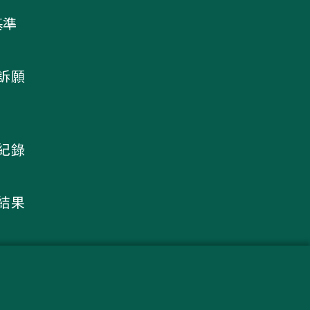
基準
及訴願
議紀錄
核結果