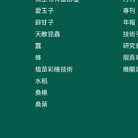
愛玉子
專刊
餘甘子
年報
天敵昆蟲
技術
蠶
研究
蜂
摺頁
植苗彩繪技術
機關
水稻
桑椹
桑葉