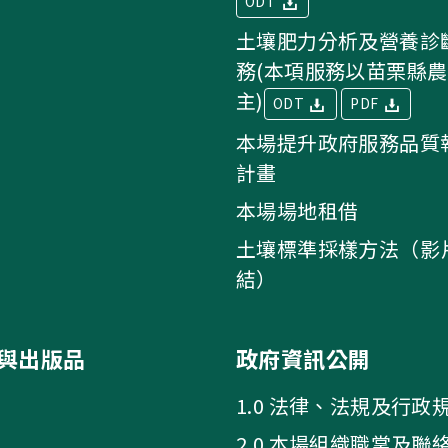
ODT
土壤肥力分析及營養診
務(本項服務以苗栗縣
主)
ODT
PDF
本場提升政府服務品質
計畫
本場場地租借
土壤標準採樣方法（影
結）
與出版品
政府資訊公開
1.0 法律、法規及行政
2.0 本場組織職掌及聯