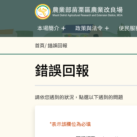
本場簡介
政策與法令
便民服
首頁
/ 錯誤回報
錯誤回報
請依您遇到的狀況，點選以下遇到的問題
*表示該欄位為必填