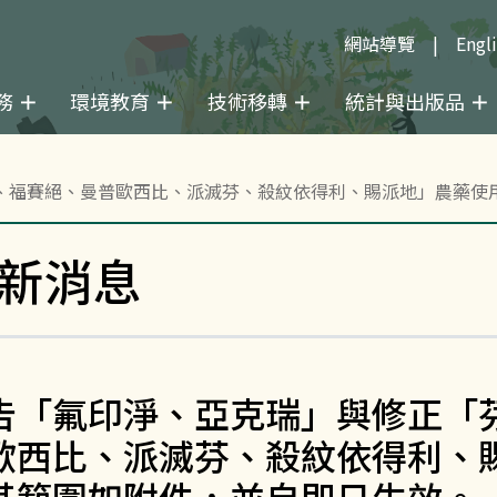
網站導覽
Engl
務
環境教育
技術移轉
統計與出版品
、福賽絕、曼普歐西比、派滅芬、殺紋依得利、賜派地」農藥使
新消息
告「氟印淨、亞克瑞」與修正「
歐西比、派滅芬、殺紋依得利、