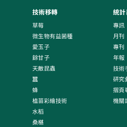
技術移轉
統計
草莓
專訊
微生物有益菌種
月刊
愛玉子
專刊
餘甘子
年報
天敵昆蟲
技術
蠶
研究
蜂
摺頁
植苗彩繪技術
機關
水稻
桑椹