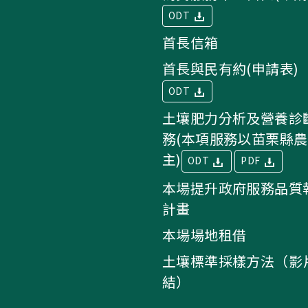
ODT
首長信箱
首長與民有約(申請表)
ODT
土壤肥力分析及營養診
務(本項服務以苗栗縣
主)
ODT
PDF
本場提升政府服務品質
計畫
本場場地租借
土壤標準採樣方法（影
結）