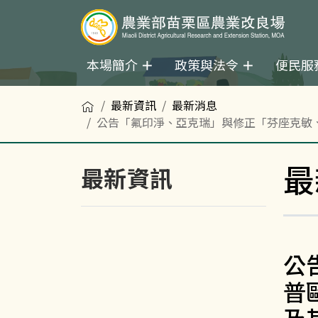
本場簡介
政策與法令
便民服
首頁
最新資訊
最新消息
公告「氟印淨、亞克瑞」與修正「芬座克敏
最
最新資訊
公
普