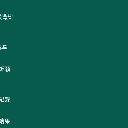
採購契
基準
及訴願
議紀錄
核結果