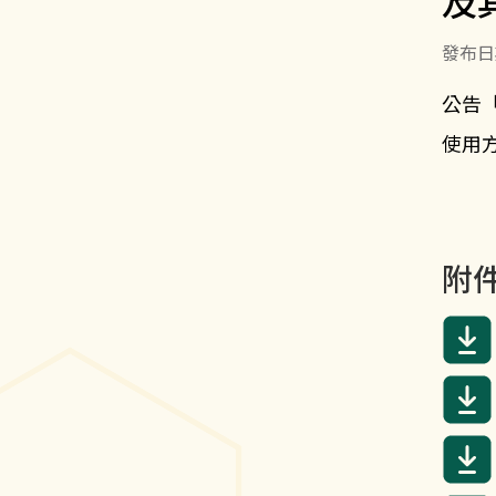
及
發布日期
公告
使用
附