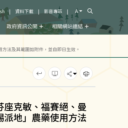
A
ish
資料下載
影音專區
打開搜尋輸入框
政府資訊公開
相關網站連結
用方法及其範圍如附件，並自即日生效。
回上一頁
錯誤回報
分享
列印
芬座克敏、福賽絕、曼
賜派地」農藥使用方法