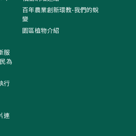
百年農業創新環教-我們的蛻
變
園區植物介紹
斷服
農民為
執行
片連