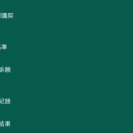
採購契
基準
及訴願
議紀錄
核結果