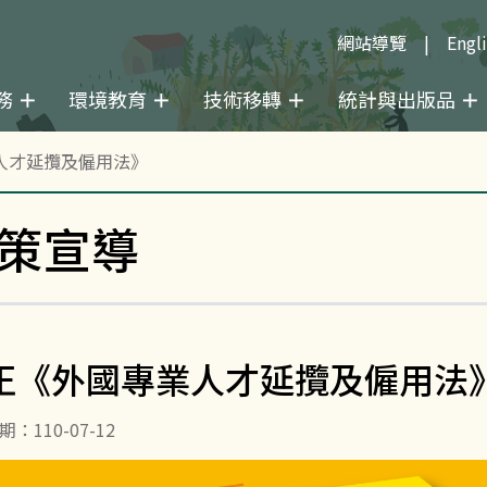
網站導覽
Engl
務
環境教育
技術移轉
統計與出版品
人才延攬及僱用法》
策宣導
正《外國專業人才延攬及僱用法
：110-07-12