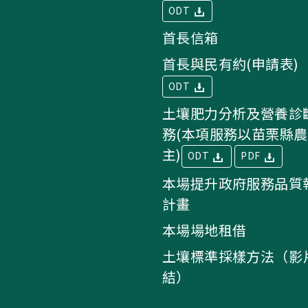
ODT
首長信箱
首長與民有約(申請表)
ODT
土壤肥力分析及營養診
務(本項服務以苗栗縣
主)
ODT
PDF
本場提升政府服務品質
計畫
本場場地租借
土壤標準採樣方法（影
結）