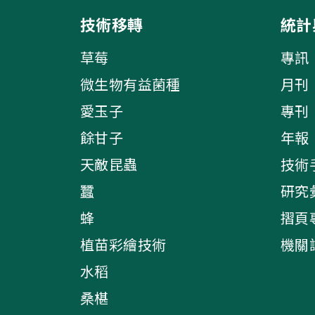
技術移轉
統計
草莓
專訊
微生物有益菌種
月刊
愛玉子
專刊
餘甘子
年報
天敵昆蟲
技術
蠶
研究
蜂
摺頁
植苗彩繪技術
機關
水稻
桑椹