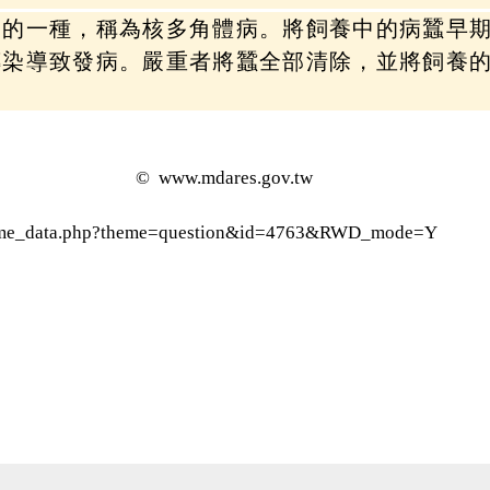
病的一種，稱為核多角體病。將飼養中的病蠶早
傳染導致發病。嚴重者將蠶全部清除，並將飼養
© www.mdares.gov.tw
theme_data.php?theme=question&id=4763&RWD_mode=Y