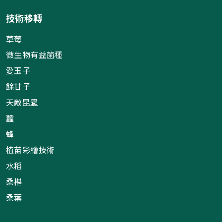
技術移轉
草莓
微生物有益菌種
愛玉子
餘甘子
天敵昆蟲
蠶
蜂
植苗彩繪技術
水稻
桑椹
桑葉