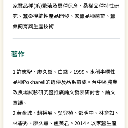
家蠶品種(系)繁殖及蠶種保育、桑樹品種特性研
究、蠶桑機能性產品開發、家蠶品種選育、蠶
桑飼育與生產技術
著作
1.許志聖、廖久薰、白鏹。1999。水稻半糯性
品種Pokhareli的遺傳及品系育成。台中區農業
改良場試驗研究暨推廣論文發表研討會。論文
宣讀。
2.黃金城、趙裕展、吳登楨、鄧明中、林育如、
林碧秀、廖久薰、盧美君。2014。以家蠶生產