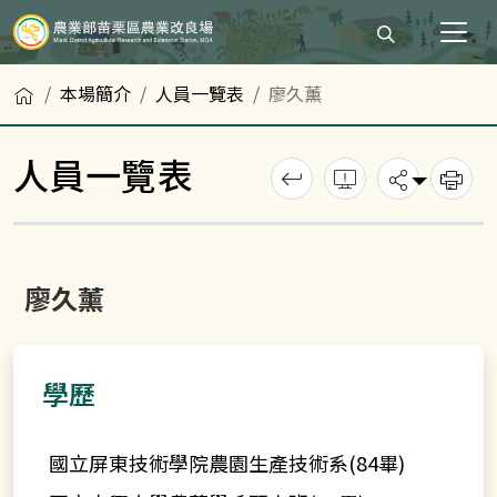
打開搜尋輸入
首頁
本場簡介
人員一覽表
廖久薰
人員一覽表
回上一頁
錯誤回報
分享
列
廖久薰
學歷
國立屏東技術學院農園生產技術系(84畢)