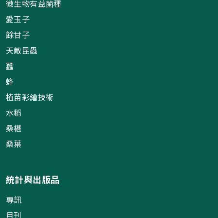
微生物有益菌種
愛玉子
餘甘子
天敵昆蟲
蠶
蜂
植苗彩繪技術
水稻
桑椹
桑葉
統計與出版品
專訊
月刊