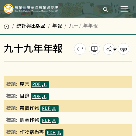
打開搜尋輸入
首頁
統計與出版品
年報
九十九年年報
九十九年年報
回上一頁
錯誤回報
分享
列
序言
PDF
目錄
PDF
農藝作物
PDF
園藝作物
PDF
作物病蟲害
PDF