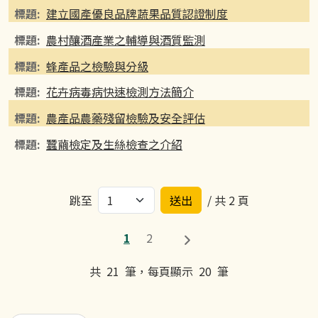
建立國產優良品牌蔬果品質認證制度
農村釀酒產業之輔導與酒質監測
蜂產品之檢驗與分級
花卉病毒病快速檢測方法簡介
農產品農藥殘留檢驗及安全評估
蠶繭檢定及生絲檢查之介紹
跳至
/ 共 2 頁
1
2
共
21
筆，每頁顯示
20
筆