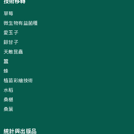
技術移轉
草莓
微生物有益菌種
愛玉子
餘甘子
天敵昆蟲
蠶
蜂
植苗彩繪技術
水稻
桑椹
桑葉
統計與出版品