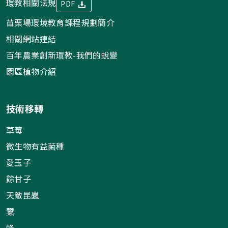
環教相關法規
PDF
苗栗場環境教育課程規劃簡介
相關網站連結
百年農業創新環教-我們的蛻變
園區植物介紹
技術移轉
草莓
微生物有益菌種
愛玉子
餘甘子
天敵昆蟲
蠶
蜂