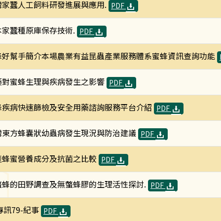
臺灣家蠶人工飼料研發進展與應用.
PDF
日本家蠶種原庫保存技術.
PDF
養蜂好幫手簡介本場農業有益昆蟲產業服務體系蜜蜂資訊查詢功能
農藥對蜜蜂生理與疾病發生之影響
PDF
蜜蜂疾病快速篩檢及安全用藥諮詢服務平台介紹
PDF
臺灣東方蜂囊狀幼蟲病發生現況與防治建議
PDF
國產蜂蜜營養成分及抗菌之比較
PDF
無螫蜂的田野調查及無螫蜂膠的生理活性探討.
PDF
專訊79-紀事
PDF