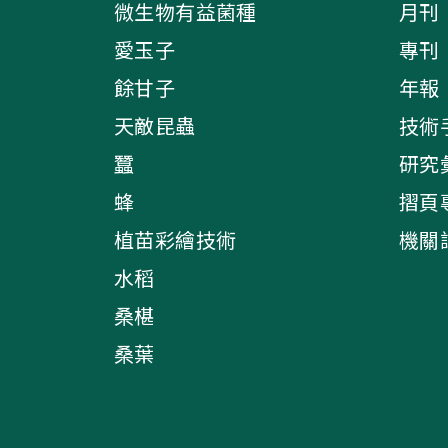
微生物有益菌種
月刊
愛玉子
專刊
餘甘子
年報
天敵昆蟲
技術
蠶
研究
蜂
摺頁
植苗彩繪技術
機關
水稻
桑椹
桑葉