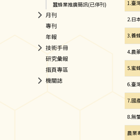
1.
蠶蜂業推廣簡訊(已停刊)
月刊
2.
專刊
3.
年報
技術手冊
4.
研究彙報
5.
摺頁專區
機關誌
6.
7.
8.
農業