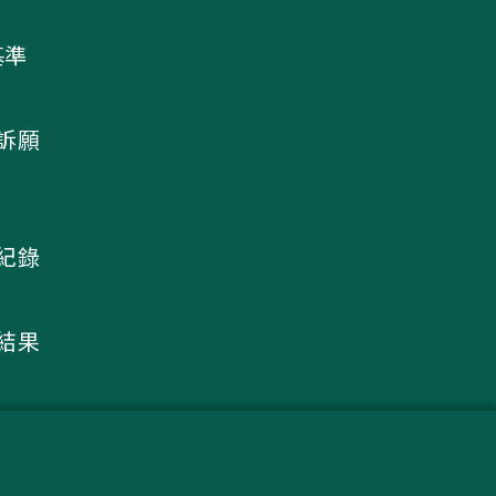
基準
及訴願
議紀錄
核結果