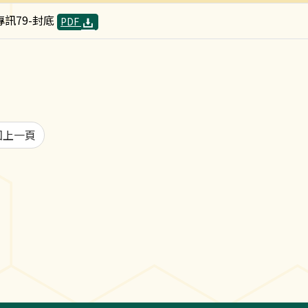
專訊79-封底
PDF
回上一頁