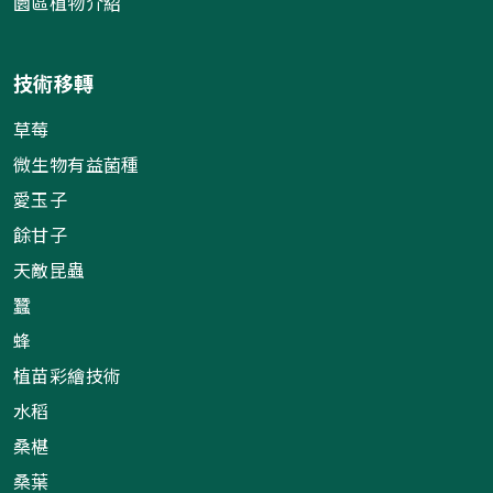
園區植物介紹
技術移轉
草莓
微生物有益菌種
愛玉子
餘甘子
天敵昆蟲
蠶
蜂
植苗彩繪技術
水稻
桑椹
桑葉