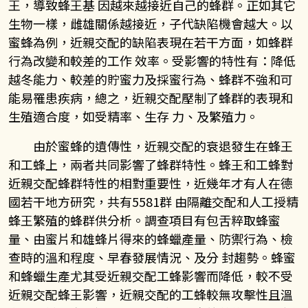
王，導致蜂王基 因越來越接近自己的蜂群。正如其它
生物一樣，雌雄關係越接近，子代缺陷機會越大。以
蜜蜂為例，近親交配的缺陷表現在若干方面，如蜂群
行為改變和較差的工作 效率。受影響的特性有：降低
越冬能力、較差的貯蜜力及採蜜行為、蜂群不強和可
能易罹患疾病，總之，近親交配壓制了蜂群的表現和
生殖適合度，如受精率、生存 力、及繁殖力。
由於蜜蜂的遺傳性，近親交配的衰退發生在蜂王
和工蜂上，兩者共同影響了蜂群特性。蜂王和工蜂對
近親交配蜂群特性的相對重要性，近幾年才有人在德
國若干地方研究，共有
5581
群 由隔離交配和人工授精
蜂王繁殖的蜂群供分析。調查項目有包舌粹取蜂蜜
量、由蜜片和雄蜂片得來的蜂蠟產量、防禦行為、檢
查時的溫和程度、早春發展情況、及分 封趨勢。蜂蜜
和蜂蠟生產尤其受近親交配工蜂影響而降低，較不受
近親交配蜂王影響，近親交配的工蜂較無攻擊性且溫