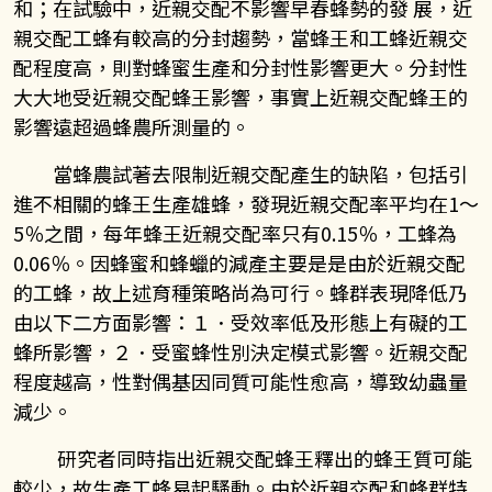
和；在試驗中，近親交配不影響早春蜂勢的發 展，近
親交配工蜂有較高的分封趨勢，當蜂王和工蜂近親交
配程度高，則對蜂蜜生產和分封性影響更大。分封性
大大地受近親交配蜂王影響，事實上近親交配蜂王的
影響遠超過蜂農所測量的。
當蜂農試著去限制近親交配產生的缺陷，包括引
進不相關的蜂王生產雄蜂，發現近親交配率平均在
1
～
5
％之間，每年蜂王近親交配率只有
0.15
％，工蜂為
0.06
％。因蜂蜜和蜂蠟的減產主要是是由於近親交配
的工蜂，故上述育種策略尚為可行。蜂群表現降低乃
由以下二方面影響：１．受效率低及形態上有礙的工
蜂所影響，２．受蜜蜂性別決定模式影響。近親交配
程度越高，性對偶基因同質可能性愈高，導致幼蟲量
減少。
研究者同時指出近親交配蜂王釋出的蜂王質可能
較少，故生產工蜂易起騷動。由於近親交配和蜂群特