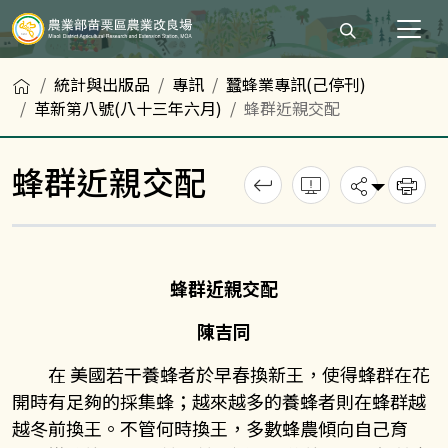
打開搜尋輸入
首頁
統計與出版品
專訊
蠶蜂業專訊(己停刊)
革新第八號(八十三年六月)
蜂群近親交配
蜂群近親交配
回上一頁
錯誤回報
分享
列
蜂群近親交配
陳吉同
在 美國若干養蜂者於早春換新王，使得蜂群在花
開時有足夠的採集蜂；越來越多的養蜂者則在蜂群越
越冬前換王。不管何時換王，多數蜂農傾向自己育