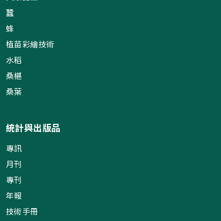
蠶
蜂
植苗彩繪技術
水稻
桑椹
桑葉
統計與出版品
專訊
月刊
專刊
年報
技術手冊