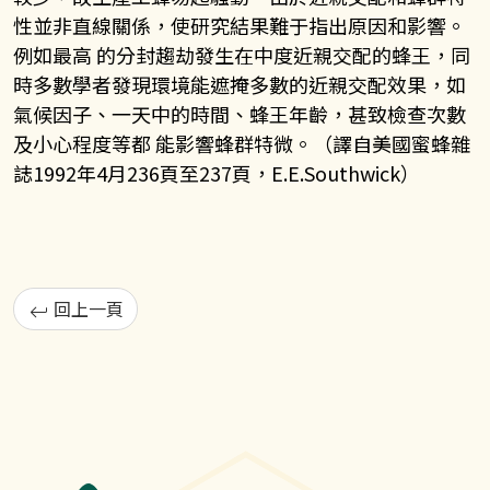
性並非直線關係，使研究結果難于指出原因和影響。
例如最高 的分封趨劫發生在中度近親交配的蜂王，同
時多數學者發現環境能遮掩多數的近親交配效果，如
氣候因子、一天中的時間、蜂王年齡，甚致檢查次數
及小心程度等都 能影響蜂群特微。（譯自美國蜜蜂雜
誌
1992
年
4
月
236
頁至
237
頁，
E.E.Southwick
）
回上一頁