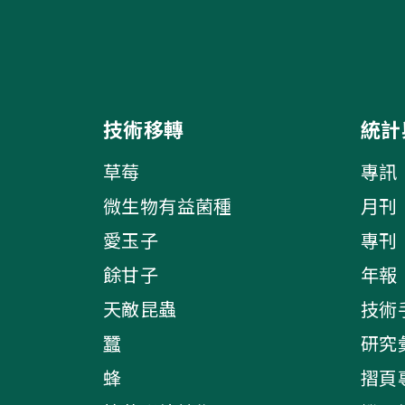
技術移轉
統計
草莓
專訊
微生物有益菌種
月刊
愛玉子
專刊
餘甘子
年報
天敵昆蟲
技術
蠶
研究
蜂
摺頁