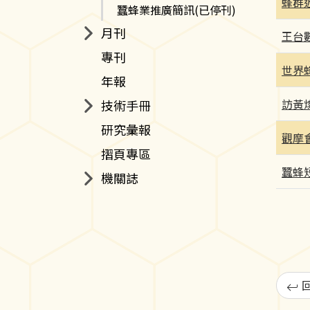
蜂群
蠶蜂業推廣簡訊(已停刊)
月刊
王台
專刊
世界
年報
訪黃
技術手冊
研究彙報
觀摩
摺頁專區
蠶蜂
機關誌