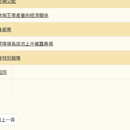
近親交配
數與王漿產量的經濟關係
蜂郵票
燦琪場長談池上示範蠶桑場
會特別報導
短訊
回上一頁