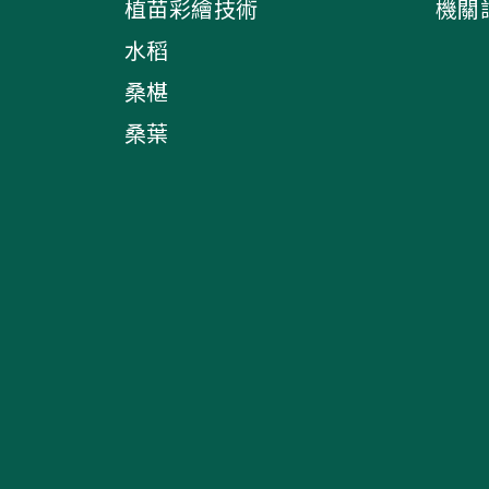
植苗彩繪技術
機關
水稻
桑椹
桑葉