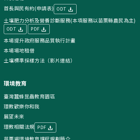
首長與民有約(申請表)
ODT
土壤肥力分析及營養診斷服務(本項服務以苗栗縣農民為主)
ODT
PDF
本場提升政府服務品質執行計畫
本場場地租借
土壤標準採樣方法（影片連結）
環境教育
臺灣蠶蜂昆蟲教育園區
環教歡樂你和我
展望未來
環教相關法規
PDF
苗栗場環境教育課程規劃簡介