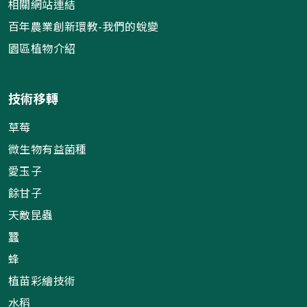
相關網站連結
百年農業創新環教-我們的蛻變
園區植物介紹
技術移轉
草莓
微生物有益菌種
愛玉子
餘甘子
天敵昆蟲
蠶
蜂
植苗彩繪技術
水稻