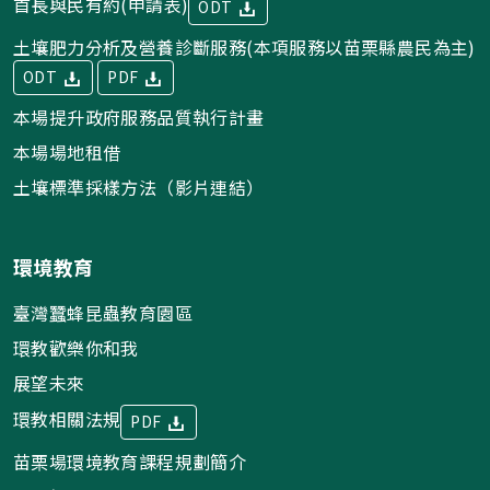
首長與民有約(申請表)
ODT
土壤肥力分析及營養診斷服務(本項服務以苗栗縣農民為主)
ODT
PDF
本場提升政府服務品質執行計畫
本場場地租借
土壤標準採樣方法（影片連結）
環境教育
臺灣蠶蜂昆蟲教育園區
環教歡樂你和我
展望未來
環教相關法規
PDF
苗栗場環境教育課程規劃簡介