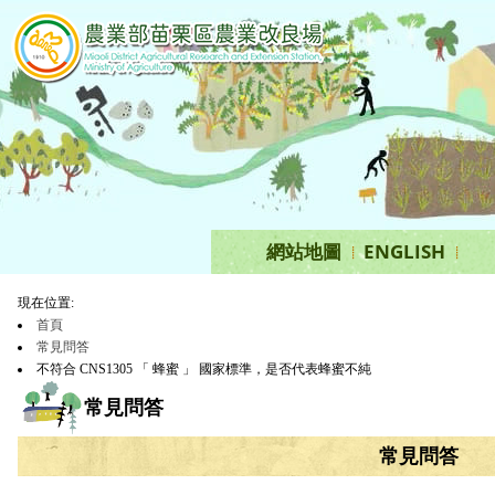
跳
到
主
要
內
容
區
塊
網站地圖
ENGLISH
現在位置:
首頁
常見問答
不符合 CNS1305 「 蜂蜜 」 國家標準，是否代表蜂蜜不純
常見問答
常見問答