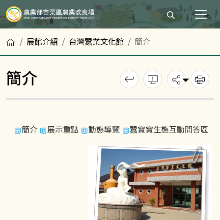
打開搜尋輸入
首頁
展館介紹
台灣蠶業文化館
簡介
簡介
回上一頁
錯誤回報
分享
列
簡介
展示重點
動態導覽
蠶寶寶生態互動問答區