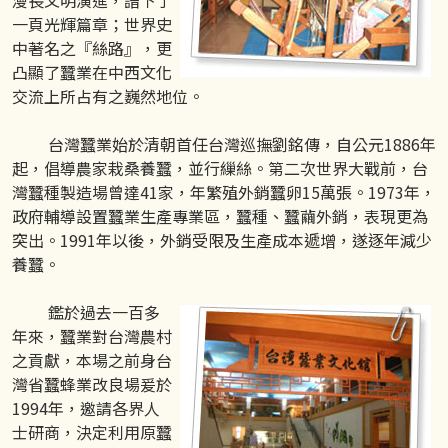
漫長文明演進，譜下了
一頁光輝篇章；世界史
中著名之『絲路』，更
凸顯了蠶業在中西文化
交流上所占有之巍然地位。
台灣蠶業始於清朝首任台灣巡撫劉銘傳，自公元1886年
起，倡導農家栽桑養蠶，並行繅絲。第二次世界大戰前，台
灣蠶種製造場曾達41家，年繁殖外銷蠶卵15萬張。1973年，
政府輔導設置蠶業生產專業區，蠶種、蠶繭外銷，表現更為
突出。1991年以後，外銷受限及生產成本遞增，遂逐年減少
養蠶。
鑑於過去一百多
年來，蠶業對台灣農村
之貢獻，本場之前身台
灣省蠶蜂業改良場爰於
1994年，邀請各界人
士研商，決定利用原蠶