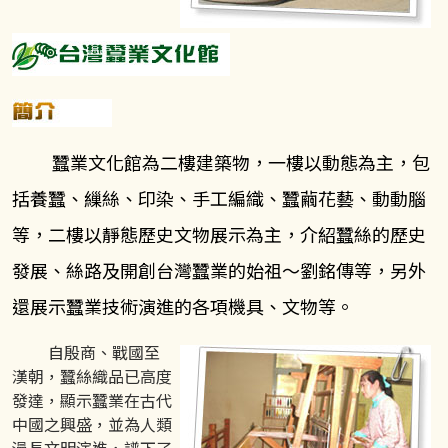
蠶業文化館為二樓建築物，一樓以動態為主，包
括養蠶、繅絲、印染、手工編織、蠶繭花藝、動動腦
等，二樓以靜態歷史文物展示為主，介紹蠶絲的歷史
發展、絲路及開創台灣蠶業的始祖～劉銘傳等，另外
還展示蠶業技術演進的各項機具、文物等。
自殷商、戰國至
漢朝，蠶絲織品已高度
發達，顯示蠶業在古代
中國之興盛，並為人類