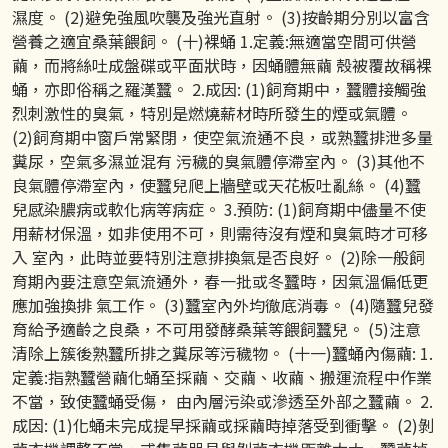
濕度。 (2)避免強風吹襲及強光直射。 (3)按齡期分別以富含
營養之適宜桑葉餵飼。 (十)裸蛹 1.定義:無適當空間可供營
繭，而將絲吐成盤碟或平面狀時，因蛹體無繭 殼被覆故稱裸
蛹，亦即俗稱之羅漢蠶。 2.成因: (1)飼育期中，蠶體接觸強
烈刺激性的臭氣，特別是燃燒薪材時所發生的煙或氣體。
(2)飼育期中窗戶常緊閉，使空氣流通不良，或熟蠶排泄多量
糞尿，空氣多濕並混有 污穢的臭氣體停滯室內。 (3)其他不
良氣體停滯室內，使蠶兒爬上牆壁或天花板吐亂絲。 (4)蠶
兒感染膿病或軟化病等病症。 3.預防: (1)飼育期中儘量不使
用薪材保溫，如非使用不可，則需待沒有煙和臭氣時才可移
入 室內，此時並要特別注意排換氣是否良好。 (2)除一般飼
育期內要注意空氣流通外，春一批或冬蠶時，因氣溫偏低更
應加強換排 氣工作。 (3)蠶室內外均徹底消毒。 (4)隨蠶兒發
育給予適齡之良桑，不可用發酵桑葉等餵飼蠶兒。 (5)注意
清除上簇後熟蠶所排之糞尿等污穢物。 (十一)蠶蛹內傷繭: 1.
定義:指熟蠶營繭化蛹至採繭、交繭、收繭、搬運流程中作業
不當，致使蠶蛹受傷， 由內層污染或滲透至外部之蠶繭。 2.
成因: (1)化蛹未完成提早採繭或採繭時掉落受到衝擊。 (2)剝