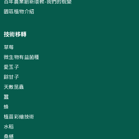
百年農業創新環教-我們的蛻變
園區植物介紹
技術移轉
草莓
微生物有益菌種
愛玉子
餘甘子
天敵昆蟲
蠶
蜂
植苗彩繪技術
水稻
桑椹