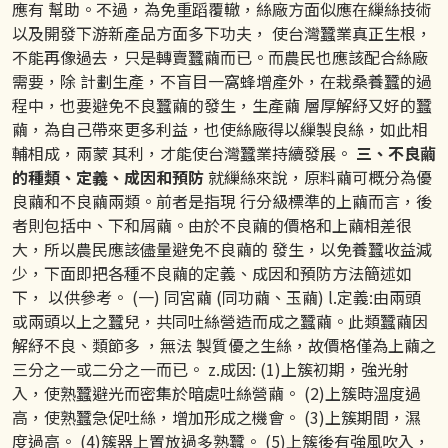
應有 幫助。不過，為免重蹈覆轍，絲廠方面似應在繅絲技術
以及開發下游新產品方面多下功夫， 使台灣蠶業真正生根，
不能再像過去，只是轉賣蠶繭而已。而農民也應該配合絲廠
需要，除 計劃生產，不盲目一窩蜂增產外，在栽桑養蠶的過
程中，也要避免不良蠶繭的發生，生產繭 層厚解紓又好的蠶
繭，為自己帶來更多利益，也使絲廠得以繅製良絲，如此相
輔相成，兩蒙 其利，才能使台灣蠶業持續發展。
三、不良繭
的種類、定義、成因和預防
就繅絲來說，原料繭可概分為優
良繭和不良繭兩類。前者是指現 行分級標準的上繭而言，後
者則包括中、下和屑繭。由於不良繭的價格和上繭相差很
大，所以農民應該儘量避免不良繭的 發生，以免養蠶收益減
少，下面即把各種不良繭的定義、成因和預防方法簡述如
下， 以供參考。 (一) 同宮繭 (同功繭、玉繭) l.定義:由兩頭
或兩頭以上之蠶兒，共同吐絲營造而成之蠶繭。此類蠶繭因
解紓不良、類節多 ，無法 製質優之生絲，故價格僅為上繭之
三分之一或二分之一而已。 z.成因: (1)上簇初期，強光射
入，使熟蠶避光而密集於暗處吐絲營繭。 (2)上簇時溫度過
高，使熟蠶急促吐絲，增加形成之機會。 (3)上簇期間，濕
度過高。 (4)簇器上置放過多熟蠶。 (5)上簇後有強風吹入，