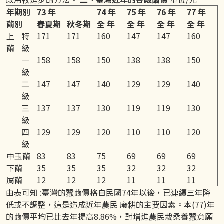
年期別
73 年
74 年
75 年
76 年
77 年
繭別
春夏期
秋冬期
全 年
全 年
全 年
全 年
上
特
171
171
160
147
147
160
繭
級
一
158
158
150
138
138
150
級
二
147
147
140
129
129
140
級
三
137
137
130
119
119
130
級
四
129
129
120
110
110
120
級
中玉繭
83
83
75
69
69
69
下繭
35
35
35
32
32
32
屑繭
12
12
12
11
11
11
由表可知 :臺灣的蠶繭價格自民國74年以後，已連續三年降
低或不調整，這是造成近年農民 廢耕的主要因素。本(77)年
的繭價平均已比去年提高8.86%，對增進農民栽桑養蠶意願