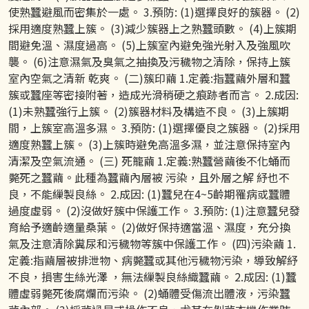
使熟蠶避風而密集於一處。 3.預防: (1)選擇良好的簇器。 (2)
採用適度熟蠶上簇。 (3)減少簇器上之熟蠶頭數。 (4)上簇期
間避免溫、濕度過高。 (5)上簇室內避免強光射入及強風吹
襲。 (6)注意濕氣及臭氣之抽換及污穢物之清除，保持上簇
室內空氣之清新 乾爽。 (二)簇印繭 1.定義:指蠶繭外層和蠶
簇或蠶座等密接附著，造成光滑稍硬之痕跡者而言。 2.成因:
(1)未熟蠶強行上簇。 (2)簇器材料及構造不良。 (3)上簇期
間，上簇室高溫多濕。 3.預防: (1)選擇優良之簇器。 (2)採用
適度熟蠶上簇。 (3)上簇時避免高溫多濕，並注意保持室內
清潔及空氣流通。 (三) 死籠繭 1.定義:熟蠶營繭後不化蛹而
斃死之蠶繭。此種為蠶繭內層被 污染，且外層之解 紓也不
良，不能繅製良絲。 2.成因: (1)蠶兒在4~5齡期罹病或蠶體
過度虛弱。 (2)沒做好簇中保護工作。 3.預防: (1)注意蠶兒發
育給予適齡適量桑葉。 (2)做好保持適當溫、濕度，充分換
氣及注意清除糞尿和污穢物等簇中保護工作。 (四)污染繭 1.
定義:指繭層被排泄物、病斃蠶或其他污穢物污染，導致解紓
不良，損害生絲光澤 ，無法繅製良絲織蠶繭。 2.成因: (1)蠶
體虛弱斃死後腐爛而污染。 (2)蛹體受傷流出體液，污染蠶