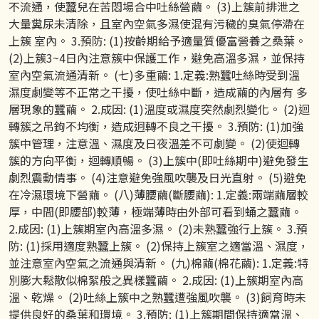
不流通，使蠶兒在苦悶場合中吐絲營繭。 (3)上簇前排泄之
大量糞尿未清除，且室內空氣多濕使混有污穢的臭氣停滯在
上簇 室內。 3.預防: (1)按齡期給予適量質優富營養之桑葉。
(2)上簇3~4日內注意簇中保護工作，避免高溫多濕，並保持
室內空氣流通清新。 (七)多重繭: 1.定義:熟蠶吐絲時受到溫
濕度劇變等不正常之干擾，使吐絲中斷，造成繭的內層有 多
層現象的蠶繭。 2.成因: (1)溫度或濕度突然劇烈變化。 (2)迴
轉簇之吊鉤不均衡，造成迥轉不良之干擾。 3.預防: (1)加強
簇中管理，注意溫、濕度及日夜溫差不可劇變。 (2)使迴轉
簇的方向平衡，迴轉順暢。 (3)上簇中(即吐絲期中)避免發生
劇烈震動情事。 (4)注意避免強風吹襲及日光直射。 (5)避免
在冷濕環境下營繭。 (八)薄腰繭(斷腰繭): 1.定義:兩端繭層較
厚，中間(即腰部)較薄，極端薄時由外部可看到蛹之蠶繭。
2.成因: (1)上簇期室內高溫多濕。 (2)未熟蠶強行上簇。 3.預
防: (1)採用適度熟蠶上簇。 (2)保持上簇室之適當溫、濕度，
並注意室內空氣之流通與清新。 (九)棉繭(棉花繭): 1.定義:特
別膨大鬆散似棉絮般之異樣蠶繭。 2.成因: (1)上簇期室內高
溫、乾燥。 (2)吐絲上簇中之熟蠶遭強風吹襲。 (3)飼育時未
提供良好的桑葉和環境。 3.預防: (1)上簇期間保持適當溫、