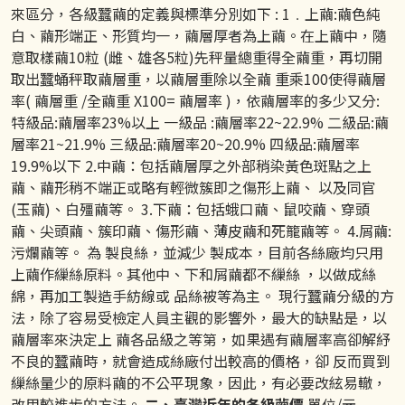
來區分，各級蠶繭的定義與標準分別如下 : 1﹒上繭:繭色純
白、繭形端正、形質均一，繭層厚者為上繭。在上繭中，隨
意取樣繭10粒 (雌、雄各5粒)先秤量總重得全繭重，再切開
取出蠶蛹秤取繭層重，以繭層重除以全繭 重乘100使得繭層
率( 繭層重 /全繭重 X100= 繭層率 )，依繭層率的多少又分:
特級品:繭層率23%以上 一級品 :繭層率22~22.9% 二級品:繭
層率21~21.9% 三級品:繭層率20~20.9% 四級品:繭層率
19.9%以下 2.中繭：包括繭層厚之外部稍染黃色斑點之上
繭、繭形稍不端正或略有輕微簇即之傷形上繭、 以及同官
(玉繭)、白殭繭等。 3.下繭：包括蛾口繭、鼠咬繭、穿頭
繭、尖頭繭、簇印繭、傷形繭、薄皮繭和死籠繭等。 4.屑繭:
污爛繭等。 為 製良絲，並減少 製成本，目前各絲廠均只用
上繭作繅絲原料。其他中、下和屑繭都不繅絲 ，以做成絲
綿，再加工製造手紡線或 品絲被等為主。 現行蠶繭分級的方
法，除了容易受檢定人員主觀的影響外，最大的缺點是，以
繭層率來決定上 繭各品級之等第，如果遇有繭層率高卻解紓
不良的蠶繭時，就會造成絲廠付出較高的價格，卻 反而買到
繅絲量少的原料繭的不公平現象，因此，有必要改絃易轍，
改用較進步的方法。
二、臺灣近年的各級繭價
單位/元