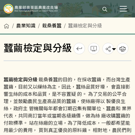
打開搜尋輸入
首頁
農業知識
栽桑養蠶
蠶繭檢定與分級
蠶繭檢定與分級
回上一頁
錯誤回報
分享
列
蠶繭檢定與分級
栽桑養蠶的目的，在採收蠶繭，而台灣生產
蠶繭，目前又以繅絲為主，因此，蠶絲品質好壕， 會直接影
響生絲的成本和品質，是不容置疑 的。 為了交易的公平合
理，並鼓勵農民生產高品質的蠶繭，使絲廠得以 製優良生
絲，政府主 管機關每年都會訂期召集有關單位、蠶農和 業界
代表，共同商訂當年或當期各級繭價，做為絲 廠收購蠶繭的
付款標準。 站在絲廠的立場，為了降低成本，一般都希望能
用最少的費用， 買到真正優良的原料繭。 相對地，農民們則