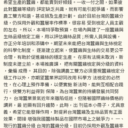
希望生產的蠶繭，都能賣到好傾錢。一收一付之間，如果彼
此對蠶繭等級的 評定缺乏共識，就有可能引起爭議，而影饗
農工雙方和諧，甚或損及生產計劃。 由於目前台灣的蠶繭分
級，仍採用外觀和蠶層率作標準，很容易 受到檢定人員主觀
的左右 。所以，本場特爭取預算，在場內興建了一座蠶繭與
生絲品級檢定工廠，用以評估繭絲品質 ; 所需人員與設備，
亦正分年培訓和添購中。期望未來能把台灣蠶繭與生絲檢定
的科學化制度， 逐漸建立起來，使蠶繭與生絲的交易更公平
合理，有助於促進繭絲的穩定生產。 在原有法規未取消，新
制度未建立前，本場推廣課， 把有關蠶繭檢定與分級的資料
，彙編 成冊。 其目的，除強調農工雙方必須重視蠶繭檢定分
級工作以外，亦期望蠶業界認同改用 科學方 法檢定的必然
性，在心理上預作準備，以便實施 新法時，能夠互相配合踐
行，使雙方利益得到 保障，為台灣蠶業的持續發展共同努
力。 台灣蠶業景氣近年來雖陷低迷，但隨著國際繭絲價格的
調昇，最 近顯有回升趨勢，此時，出 刊這本小冊子，尤具意
義，希望它能發揮作用，對提昇台灣蠶繭及生絲品質有正面
效果，間接 增強我國蠶絲製品在國際市場上之兢爭力。 一、
現行的蠶繭分級 台灣的蠶繭分級，目前仍採用外觀及蠶繭率