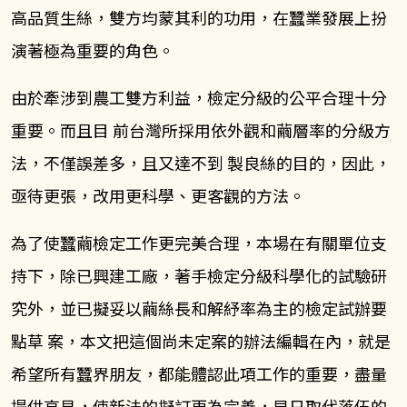
高品質生絲，雙方均蒙其利的功用，在蠶業發展上扮
演著極為重要的角色。
由於牽涉到農工雙方利益，檢定分級的公平合理十分
重要。而且目 前台灣所採用依外觀和繭層率的分級方
法，不僅誤差多，且又達不到 製良絲的目的，因此，
亟待更張，改用更科學、更客觀的方法。
為了使蠶繭檢定工作更完美合理，本場在有關單位支
持下，除已興建工廠，著手檢定分級科學化的試驗研
究外，並已擬妥以繭絲長和解紓率為主的檢定試辦要
點草 案，本文把這個尚未定案的辦法編輯在內，就是
希望所有蠶界朋友，都能體認此項工作的重要，盡量
提供高見，使新法的擬訂更為完善，早日取代落伍的