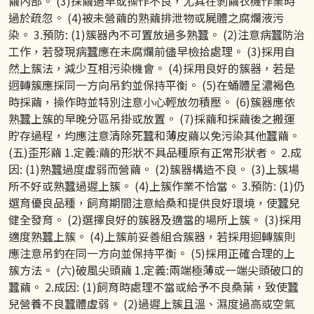
繭內部。 (3)採繭過早或操作不良，尤其在剝繭衣機作業時
過於疏忽。 (4)被未營繭的熟繭排泄物或屍體之腐爛液污
染。 3.預防: (1)簇器內不可置放過多熟蠶。 (2)注意病蠶防治
工作，若發現病蠶應在未腐爛前儘早檢拾處理。 (3)採用自
然上簇法，減少互相污染機會。 (4)採用良好的簇器，若是
迥轉簇應採同一方向吊釣並保持平衡。 (5)在蛹體呈濃褐色
時採繭，操作時並特別注意小心輕放勿積壓。 (6)簇器應依
熟蠶上簇的早晚分區吊掛或放置。 (7)採繭和採繭後之搬運
貯存過程，均應注意清除死蠶和薄皮繭以免污染其他蠶繭。
(五)歪形繭 1.定義:繭的形狀不具品種原有正常形狀者。 2.成
因: (1)熟蠶過度虛弱而營繭。 (2)簇器構造不良。 (3)上簇場
所不好或熟蠶過遲上簇。 (4)上簇作業不恰當。 3.預防: (1)仍
選育優良品種，飼育期間注意給桑和提供良好環境，使蠶兒
健全發育。 (2)選擇良好的簇器及適當的場所上簇。 (3)採用
適度熟蠶上簇。 (4)上簇前妥善組合簇器，若採用迴轉簇則
應注意吊釣在同一方向並保持平衡。 (5)採用正確合理的上
簇方法。 (六)破風尖頭繭 1.定義:兩端極薄或一端尖頭破口的
蠶繭。 2.成因: (1)飼育時處理不當或給予不良桑葉，致使蠶
兒營養不良蠶體虛弱。 (2)過遲上簇且溫、濕度過高或空氣