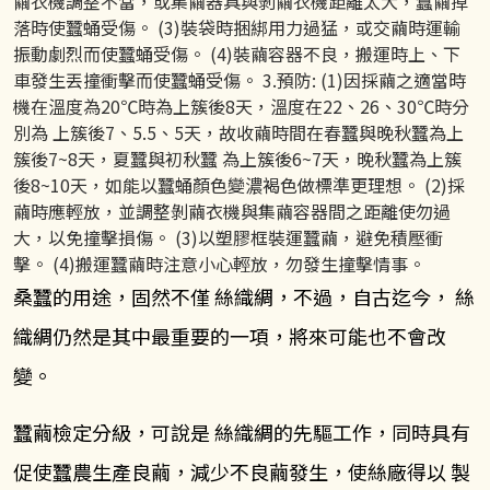
繭衣機調整不當，或集繭器具與剝繭衣機距離太大，蠶繭掉
落時使蠶蛹受傷。 (3)裝袋時捆綁用力過猛，或交繭時運輸
振動劇烈而使蠶蛹受傷。 (4)裝繭容器不良，搬運時上、下
車發生丟撞衝擊而使蠶蛹受傷。 3.預防: (1)因採繭之適當時
機在溫度為20℃時為上簇後8天，溫度在22、26、30℃時分
別為 上簇後7、5.5、5天，故收繭時間在春蠶與晚秋蠶為上
簇後7~8天，夏蠶與初秋蠶 為上簇後6~7天，晚秋蠶為上簇
後8~10天，如能以蠶蛹顏色變濃褐色做標準更理想。 (2)採
繭時應輕放，並調整剝繭衣機與集繭容器間之距離使勿過
大，以免撞擊損傷。 (3)以塑膠框裝運蠶繭，避免積壓衝
擊。 (4)搬運蠶繭時注意小心輕放，勿發生撞擊情事。
桑蠶的用途，固然不僅 絲織綢，不過，自古迄今， 絲
織綢仍然是其中最重要的一項，將來可能也不會改
變。
蠶繭檢定分級，可說是 絲織綢的先驅工作，同時具有
促使蠶農生產良繭，減少不良繭發生，使絲廠得以 製