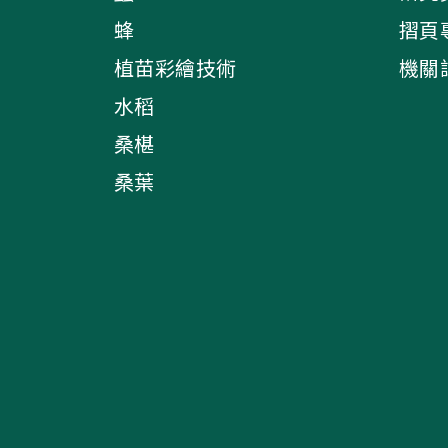
蜂
摺頁
植苗彩繪技術
機關
水稻
桑椹
桑葉