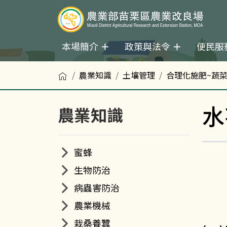
本場簡介
政策與法令
便民服
首頁
農業知識
土壤管理
合理化施肥~蔬
水
農業知識
蜜蜂
生物防治
病蟲害防治
農業機械
栽桑養蠶