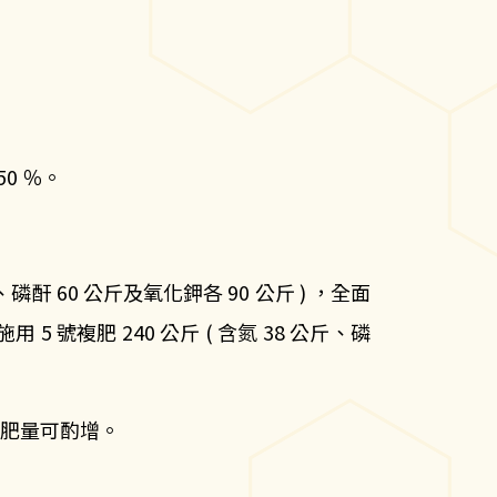
50 ％。
斤、磷酐 60 公斤及氧化鉀各 90 公斤 ) ，全面
號複肥 240 公斤 ( 含氮 38 公斤、磷
，施肥量可酌增。