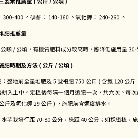
) 三要素推薦量 ( 公斤 / 公頃 )
300-400 。磷酐： 140-160 。氧化鉀： 240-260 。
 ) 堆肥推薦量
15 公噸 / 公頃，有機質肥料成分較高時，應降低施用量 30-
) 施肥時期及方法 ( 公斤 / 公頃 )
基肥：整地前全量堆肥及 5 號複肥 750 公斤 ( 含氮 120 公
耕入土中。定植後每隔一個月追肥一次，共六次。每次施用 5 
9 公斤及氧化鉀 29 公斤 ) ，施肥前宜適度排水。
水芋栽培行距 70-80 公分，株距 40 公分；如採密植