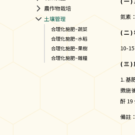
( 一 
農作物栽培
氮素： 
土壤管理
合理化施肥~蔬菜
( 二
合理化施肥~水稻
10-
合理化施肥~果樹
合理化施肥~雜糧
( 三 
1. 
撒施後
酐 1
備註：