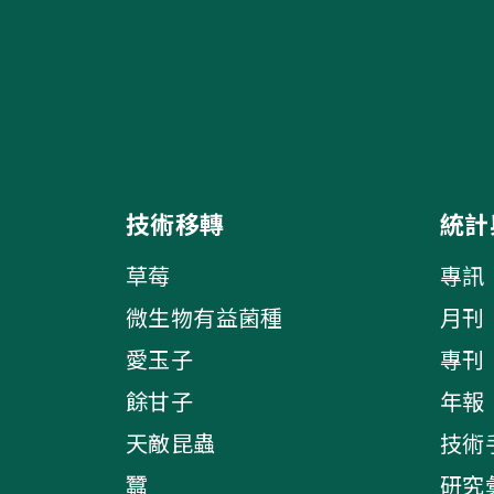
技術移轉
統計
草莓
專訊
微生物有益菌種
月刊
愛玉子
專刊
餘甘子
年報
天敵昆蟲
技術
蠶
研究